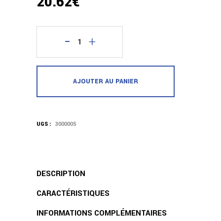
20.62
€
quantité
Abaca
AJOUTER AU PANIER
Sangle
Biothane
Plate
UGS :
3000005
Noire
70cm
DESCRIPTION
CARACTÉRISTIQUES
INFORMATIONS COMPLÉMENTAIRES