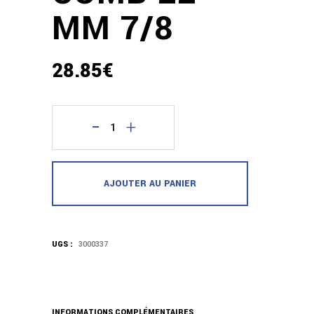
MM 7/8
28.85
€
quantité
Artero
AJOUTER AU PANIER
Wide
Metal
Comb
UGS :
3000337
22
MM
INFORMATIONS COMPLÉMENTAIRES