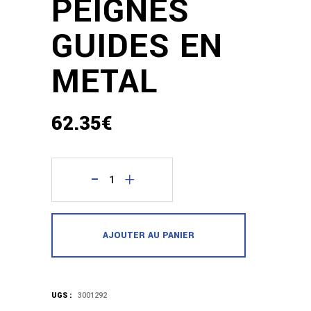
PEIGNES
GUIDES EN
METAL
62.35
€
quantité
Wahl
AJOUTER AU PANIER
Assortiment
Peignes
Guides
UGS :
3001292